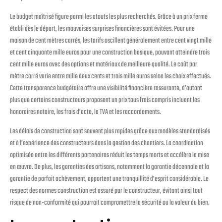
Le budget maîtrisé figure parmi les atouts les plus recherchés. Grâce à un prix ferme
établi dès le départ, les mauvaises surprises financières sont évitées. Pour une
maison de cent mètres carrés, les tarifs oscillent généralement entre cent vingt mille
et cent cinquante mille euros pour une construction basique, pouvant atteindre trois
cent mille euros avec des options et matériaux de meilleure qualité. Le coût par
mètre carré varie entre mille deux cents et trois mille euros selon les choix effectués.
Cette transparence budgétaire offre une visibilité financière rassurante, d’autant
plus que certains constructeurs proposent un prix tous frais compris incluant les
honoraires notaire, les frais d’acte, la TVA et les raccordements.
Les délais de construction sont souvent plus rapides grâce aux modèles standardisés
et à l’expérience des constructeurs dans la gestion des chantiers. La coordination
optimisée entre les différents partenaires réduit les temps morts et accélère la mise
en œuvre. De plus, les garanties des artisans, notamment la garantie décennale et la
garantie de parfait achèvement, apportent une tranquillité d’esprit considérable. Le
respect des normes construction est assuré par le constructeur, évitant ainsi tout
risque de non-conformité qui pourrait compromettre la sécurité ou la valeur du bien.