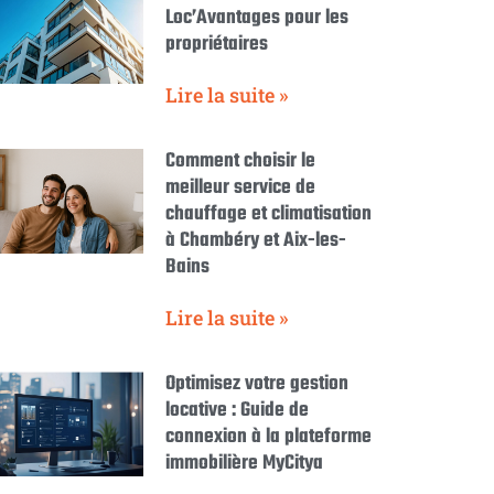
Loc’Avantages pour les
propriétaires
Lire la suite »
Comment choisir le
meilleur service de
chauffage et climatisation
à Chambéry et Aix-les-
Bains
Lire la suite »
Optimisez votre gestion
locative : Guide de
connexion à la plateforme
immobilière MyCitya