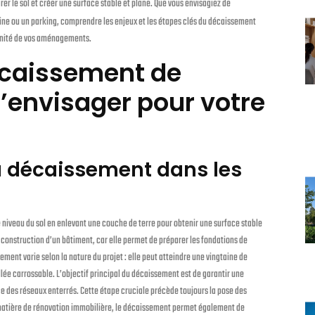
arer le sol et créer une surface stable et plane. Que vous envisagiez de
ine ou un parking, comprendre les enjeux et les étapes clés du décaissement
ennité de vos aménagements.
écaissement de
l’envisager pour votre
du décaissement dans les
 niveau du sol en enlevant une couche de terre pour obtenir une surface stable
a construction d’un bâtiment, car elle permet de préparer les fondations de
ement varie selon la nature du projet : elle peut atteindre une vingtaine de
lée carrossable. L’objectif principal du décaissement est de garantir une
lace des réseaux enterrés. Cette étape cruciale précède toujours la pose des
n matière de rénovation immobilière, le décaissement permet également de