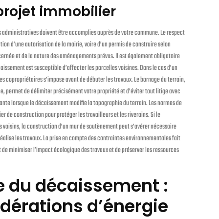
projet immobilier
 administratives doivent être accomplies auprès de votre commune. Le respect
ion d’une autorisation de la mairie, voire d’un permis de construire selon
ncernée et de la nature des aménagements prévus. Il est également obligatoire
issement est susceptible d’affecter les parcelles voisines. Dans le cas d’un
s copropriétaires s’impose avant de débuter les travaux. Le bornage du terrain,
, permet de délimiter précisément votre propriété et d’éviter tout litige avec
tante lorsque le décaissement modifie la topographie du terrain. Les normes de
 de construction pour protéger les travailleurs et les riverains. Si le
s voisins, la construction d’un mur de soutènement peut s’avérer nécessaire
 réalise les travaux. La prise en compte des contraintes environnementales fait
t de minimiser l’impact écologique des travaux et de préserver les ressources
e du décaissement :
dérations d’énergie