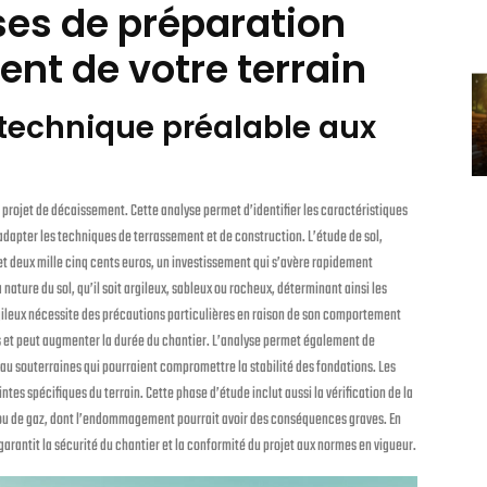
ses de préparation
nt de votre terrain
 technique préalable aux
 projet de décaissement. Cette analyse permet d’identifier les caractéristiques
adapter les techniques de terrassement et de construction. L’étude de sol,
t deux mille cinq cents euros, un investissement qui s’avère rapidement
nature du sol, qu’il soit argileux, sableux ou rocheux, déterminant ainsi les
rgileux nécessite des précautions particulières en raison de son comportement
s et peut augmenter la durée du chantier. L’analyse permet également de
u souterraines qui pourraient compromettre la stabilité des fondations. Les
tes spécifiques du terrain. Cette phase d’étude inclut aussi la vérification de la
 ou de gaz, dont l’endommagement pourrait avoir des conséquences graves. En
arantit la sécurité du chantier et la conformité du projet aux normes en vigueur.