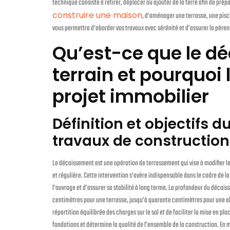
technique consiste à retirer, déplacer ou ajouter de la terre afin de prép
construire une maison
, d’aménager une terrasse, une pisc
vous permettra d’aborder vos travaux avec sérénité et d’assurer la pér
Qu’est-ce que le d
terrain et pourquoi 
projet immobilier
Définition et objectifs 
travaux de construction
Le décaissement est une opération de terrassement qui vise à modifier le
et régulière. Cette intervention s’avère indispensable dans le cadre de l
l’ouvrage et d’assurer sa stabilité à long terme. La profondeur du décaiss
centimètres pour une terrasse, jusqu’à quarante centimètres pour une al
répartition équilibrée des charges sur le sol et de faciliter la mise en p
fondations et détermine la qualité de l’ensemble de la construction. E