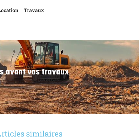
Location
Travaux
és avant vos travaux
rticles similaires