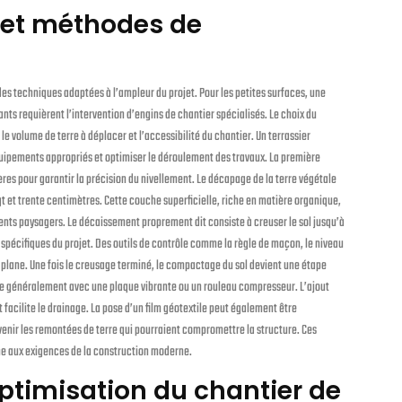
 et méthodes de
s techniques adaptées à l’ampleur du projet. Pour les petites surfaces, une
ants requièrent l’intervention d’engins de chantier spécialisés. Le choix du
le volume de terre à déplacer et l’accessibilité du chantier. Un terrassier
quipements appropriés et optimiser le déroulement des travaux. La première
pères pour garantir la précision du nivellement. Le décapage de la terre végétale
 et trente centimètres. Cette couche superficielle, riche en matière organique,
nts paysagers. Le décaissement proprement dit consiste à creuser le sol jusqu’à
 spécifiques du projet. Des outils de contrôle comme la règle de maçon, le niveau
 plane. Une fois le creusage terminé, le compactage du sol devient une étape
ctue généralement avec une plaque vibrante ou un rouleau compresseur. L’ajout
 facilite le drainage. La pose d’un film géotextile peut également être
nir les remontées de terre qui pourraient compromettre la structure. Ces
me aux exigences de la construction moderne.
optimisation du chantier de