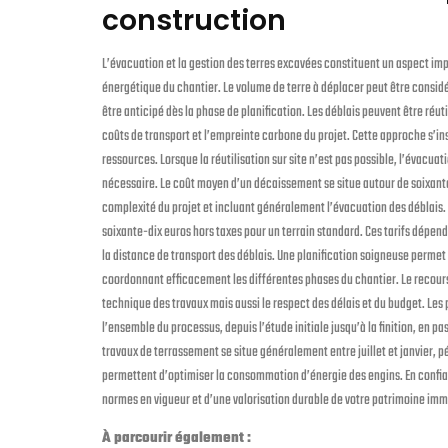
construction
L’évacuation et la gestion des terres excavées constituent un aspect imp
énergétique du chantier. Le volume de terre à déplacer peut être consid
être anticipé dès la phase de planification. Les déblais peuvent être réut
coûts de transport et l’empreinte carbone du projet. Cette approche s’i
ressources. Lorsque la réutilisation sur site n’est pas possible, l’évacu
nécessaire. Le coût moyen d’un décaissement se situe autour de soixante 
complexité du projet et incluant généralement l’évacuation des déblais. 
soixante-dix euros hors taxes pour un terrain standard. Ces tarifs dépend
la distance de transport des déblais. Une planification soigneuse permet
coordonnant efficacement les différentes phases du chantier. Le recours
technique des travaux mais aussi le respect des délais et du budget. Le
l’ensemble du processus, depuis l’étude initiale jusqu’à la finition, en pa
travaux de terrassement se situe généralement entre juillet et janvier, p
permettent d’optimiser la consommation d’énergie des engins. En confian
normes en vigueur et d’une valorisation durable de votre patrimoine imm
À parcourir également :