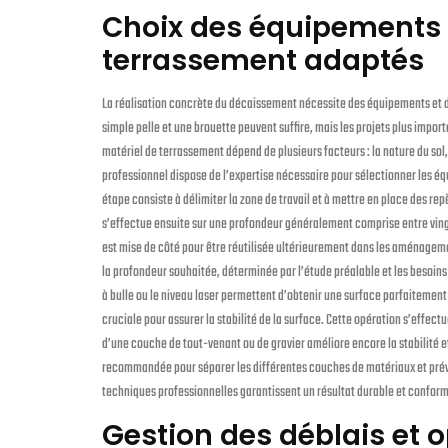
Choix des équipements
terrassement adaptés
La réalisation concrète du décaissement nécessite des équipements et de
simple pelle et une brouette peuvent suffire, mais les projets plus import
matériel de terrassement dépend de plusieurs facteurs : la nature du sol, 
professionnel dispose de l’expertise nécessaire pour sélectionner les é
étape consiste à délimiter la zone de travail et à mettre en place des re
s’effectue ensuite sur une profondeur généralement comprise entre vingt
est mise de côté pour être réutilisée ultérieurement dans les aménageme
la profondeur souhaitée, déterminée par l’étude préalable et les besoins
à bulle ou le niveau laser permettent d’obtenir une surface parfaitement
cruciale pour assurer la stabilité de la surface. Cette opération s’effe
d’une couche de tout-venant ou de gravier améliore encore la stabilité et
recommandée pour séparer les différentes couches de matériaux et préve
techniques professionnelles garantissent un résultat durable et confor
Gestion des déblais et 