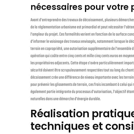
nécessaires pour votre 
Avant d’entreprendre des travaux de décaissement, plusieurs démarches
de la réglementation urbanisme est primordial et peut nécessiter l’obtent
l’ampleur du projet. Ces formalités varient en fonction de la surface co
d’informer le voisinage des travaux envisagés, notamment lorsque le déca
terrain en copropriété, une autorisation supplémentaire de l’ensemble de
opération qui coûte entre cinq cents et mille cinq cents euros en moyenne
les propriétaires adjacents. Cette étape s’avère particulièrement impor
sécurité doivent être scrupuleusement respectées tout au long du chantier
décaissement crée une différence de niveau importante avec les terrain
pour prévenir les glissements de terrain, ces frais incombant à celui qui
également partie intégrante du processus d’autorisation, l’objectif étan
naturelles dans une démarche d’énergie durable.
Réalisation pratiqu
techniques et consi