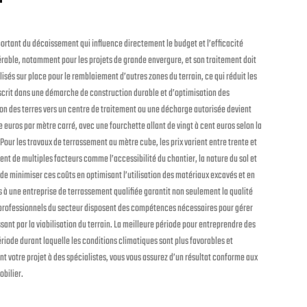
ortant du décaissement qui influence directement le budget et l’efficacité
érable, notamment pour les projets de grande envergure, et son traitement doit
ilisés sur place pour le remblaiement d’autres zones du terrain, ce qui réduit les
nscrit dans une démarche de construction durable et d’optimisation des
ation des terres vers un centre de traitement ou une décharge autorisée devient
euros par mètre carré, avec une fourchette allant de vingt à cent euros selon la
Pour les travaux de terrassement au mètre cube, les prix varient entre trente et
ent de multiples facteurs comme l’accessibilité du chantier, la nature du sol et
 de minimiser ces coûts en optimisant l’utilisation des matériaux excavés et en
 à une entreprise de terrassement qualifiée garantit non seulement la qualité
s professionnels du secteur disposent des compétences nécessaires pour gérer
ssant par la viabilisation du terrain. La meilleure période pour entreprendre des
ériode durant laquelle les conditions climatiques sont plus favorables et
t votre projet à des spécialistes, vous vous assurez d’un résultat conforme aux
obilier.