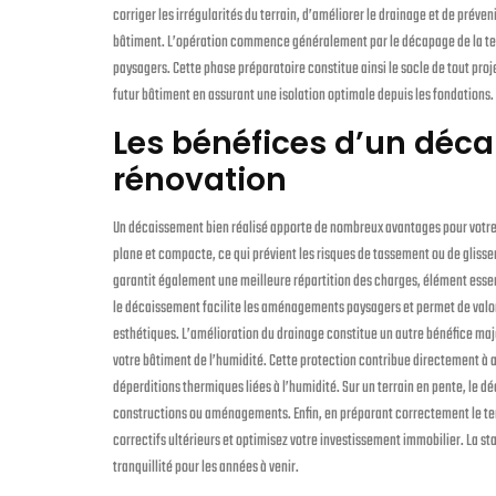
corriger les irrégularités du terrain, d’améliorer le drainage et de prév
bâtiment. L’opération commence généralement par le décapage de la ter
paysagers. Cette phase préparatoire constitue ainsi le socle de tout pro
futur bâtiment en assurant une isolation optimale depuis les fondations.
Les bénéfices d’un déca
rénovation
Un décaissement bien réalisé apporte de nombreux avantages pour votre pr
plane et compacte, ce qui prévient les risques de tassement ou de gliss
garantit également une meilleure répartition des charges, élément essent
le décaissement facilite les aménagements paysagers et permet de valori
esthétiques. L’amélioration du drainage constitue un autre bénéfice maje
votre bâtiment de l’humidité. Cette protection contribue directement à 
déperditions thermiques liées à l’humidité. Sur un terrain en pente, le 
constructions ou aménagements. Enfin, en préparant correctement le terra
correctifs ultérieurs et optimisez votre investissement immobilier. La s
tranquillité pour les années à venir.